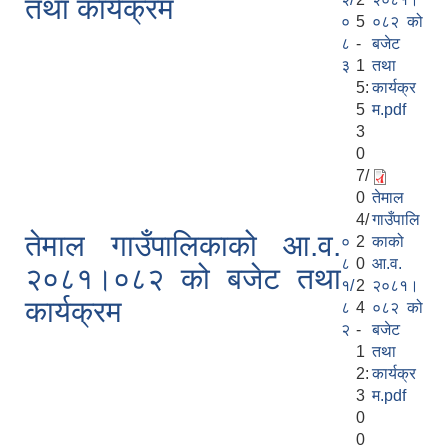
तथा कार्यक्रम
०
5
०८२ को
८
-
बजेट
३
1
तथा
5:
कार्यक्र
5
म.pdf
3
0
7/
0
तेमाल
4/
गाउँपालि
तेमाल गाउँपालिकाको आ.व.
०
2
काको
८
0
आ.व.
२०८१।०८२ को बजेट तथा
१/
2
२०८१।
कार्यक्रम
८
4
०८२ को
२
-
बजेट
1
तथा
2:
कार्यक्र
3
म.pdf
0
0