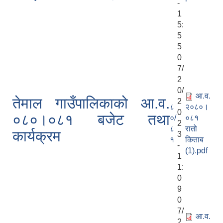
-
1
5:
5
5
0
7/
2
0/
आ.व.
तेमाल गाउँपालिकाको आ.व.
2
८
२०८०।
0
०८०।०८१ बजेट तथा
०/
०८१
2
८
रातो
कार्यक्रम
3
१
किताब
-
(1).pdf
1
1:
0
9
0
7/
आ.व.
2