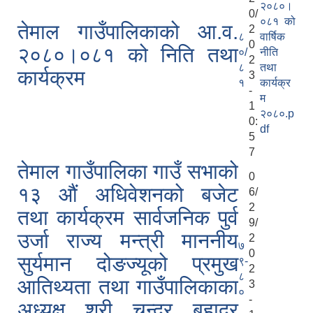
२०८०।
0/
०८१ को
तेमाल गाउँपालिकाको आ.व.
2
८
वार्षिक
0
२०८०।०८१ को निति तथा
०/
नीति
2
८
तथा
कार्यक्रम
3
१
कार्यक्र
-
म
1
२०८०.p
0:
df
5
7
तेमाल गाउँपालिका गाउँ सभाको
0
१३ औं अधिवेशनको बजेट
6/
2
तथा कार्यक्रम सार्वजनिक पुर्व
9/
उर्जा राज्य मन्त्री माननीय
2
७
0
सुर्यमान दोङज्यूको प्रमुख
९-
2
८
आतिथ्यता तथा गाउँपालिकाका
3
०
-
अध्यक्ष श्री चन्द्र बहादुर