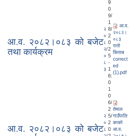
9
0
9/
1
आ.व.
२
8/
२०८२।
०
2
०८३
आ.व. २०८२।०८३ को बजेट
८
0
रातो
२/
2
तथा कार्यक्रम
किताब
०
5
correct
८
-
ed
३
1
(1).pdf
6:
0
1
0
6/
2
तेमाल
२
5/
गाउँपालि
०
2
काको
आ.व. २०८२।०८३ को बजेट
८
0
आ.व.
२/
2
२०८१।