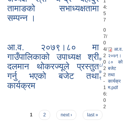
1
तामाङको सभाध्यक्षतामा
4:
5
सम्पन्न ।
7
0
7/
0
आ.व. २०७९।८० मा
4/
आ.व.
गाउँपालिकाको उपाध्यक्ष श्री
2
२०७९।
७
0
८० को
दलमान थोकरज्यूले प्रस्तुत
८/
2
बजेट
७
गर्नु भएको बजेट तथा
2
तथा
९
-
कार्यक्र
कार्यक्रम
1
म.pdf
6:
0
2
Pages
1
2
next ›
last »