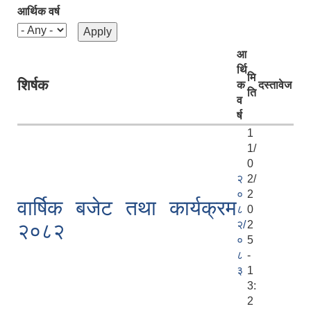
आर्थिक वर्ष
आ
र्थि
मि
शिर्षक
क
दस्तावेज
ति
व
र्ष
1
1/
0
२
2/
०
2
वार्षिक बजेट तथा कार्यक्रम
८
0
२/
2
२०८२
०
5
८
-
३
1
3:
2