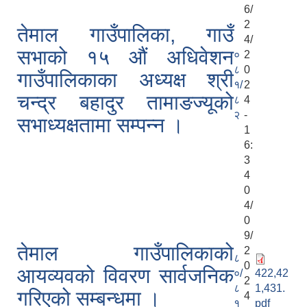
6/
2
तेमाल गाउँपालिका, गाउँ
4/
सभाको १५ औं अधिवेशन
०
2
८
0
गाउँपालिकाका अध्यक्ष श्री
१/
2
चन्द्र बहादुर तामाङज्यूको
८
4
२
-
सभाध्यक्षतामा सम्पन्न ।
1
6:
3
4
0
4/
0
9/
तेमाल गाउँपालिकाको
2
८
0
आयव्यवको विवरण सार्वजनिक
०/
422,42
2
८
1,431.
गरिएको सम्बन्धमा ।
4
१
pdf