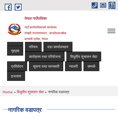
Skip to main content
तेमाल गाउँपालिका
गाउँ कार्यपालिकाको कार्यालय
पोखरी नारायणस्थान , काभ्रेपलाञ्चोक ‌‌‍‍‍‍‍‍
बागमती प्रदेश, नेपाल
परिचय
वडा कार्यालयहरु
गृहपृष्ठ
कार्यक्रम तथा परियोजना
विधुतीय शुसासन सेवा
प्रतिवेदन
सूचना तथा जानकारी
ग्यालरी
सम्पर्क
इजलास
You are here
Home
»
विधुतीय शुसासन सेवा
» नागरिक वडापत्र
नागरिक वडापत्र