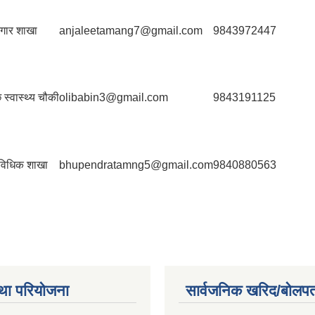
गार शाखा
anjaleetamang7@gmail.com
9843972447
छे स्वास्थ्य चौकी
olibabin3@gmail.com
9843191125
ाविधिक शाखा
bhupendratamng5@gmail.com
9840880563
था परियोजना
सार्वजनिक खरिद/बोलपत