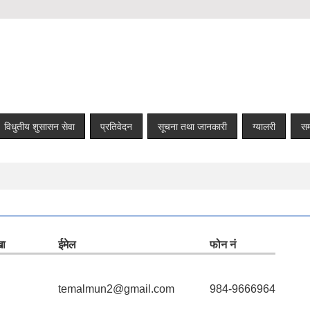
विधुतीय शुसासन सेवा
प्रतिवेदन
सूचना तथा जानकारी
ग्यालरी
सम्
खा
ईमेल
फोन नं
temalmun2@gmail.com
984-9666964