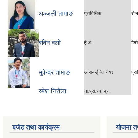
अञ्जली तामाङ
प्राविधिक
रोज
वविन वली
हे.अ.
मेच्
भुपेन्द्र तामाङ
अ.सब-ईन्जिनियर
प्र
रमेश निरौला
ना.प्रा.स्वा.प्र.
बजेट तथा कार्यक्रम
योजना त