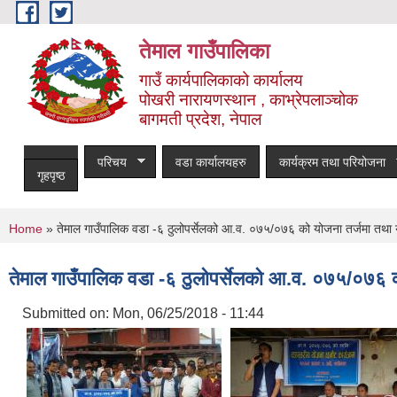
Skip to main content
तेमाल गाउँपालिका
गाउँ कार्यपालिकाको कार्यालय
पोखरी नारायणस्थान , काभ्रेपलाञ्चोक ‌‌‍‍‍‍‍‍
बागमती प्रदेश, नेपाल
परिचय
वडा कार्यालयहरु
कार्यक्रम तथा परियोजना
गृहपृष्ठ
You are here
Home
» तेमाल गाउँपालिक वडा -६ ठुलोपर्सेलको आ.व. ०७५/०७६ को योजना तर्जमा तथा य
तेमाल गाउँपालिक वडा -६ ठुलोपर्सेलको आ.व. ०७५/०७६ क
Submitted on:
Mon, 06/25/2018 - 11:44