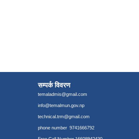
सम्पर्क विवरण
temaladmis@gmail.com
info@temalmun.gov.np
technical.trm@gmail.com
phone number 9741666792
Free Call Number 16608942430