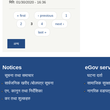
मिति:
01/30/2020 - 16:36
Pages
« first
‹ previous
1
2
3
4
next ›
last »
अन्य
Notices
eGov serv
सूचना तथा समाचार
घटना दर्ता
सार्वजनिक खरीद /बोलपत्र सूचना
सामाजिक सुरक्ष
एन, कानुन तथा निर्देशिका
नागरिक वडापत्
कर तथा शुल्कहरु